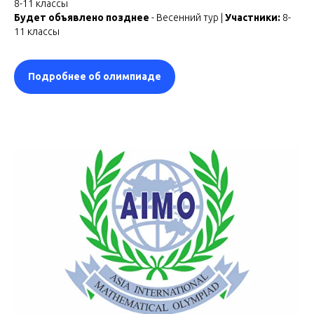
8-11 классы
Будет объявлено позднее
- Весенний тур |
Участники:
8-
11 классы
Подробнее об олимпиаде